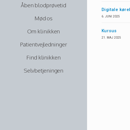
Åben blodprøvetid
Digitale køre
Mød os
6. JUNI 2025
Om klinikken
Kursus
21. MAJ 2025
Patientvejledninger
Find klinikken
Selvbetjeningen