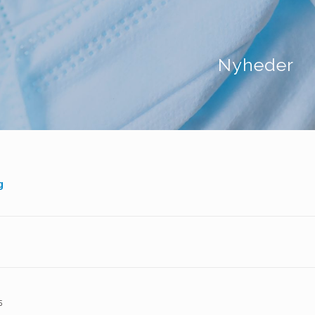
Nyheder
g
5