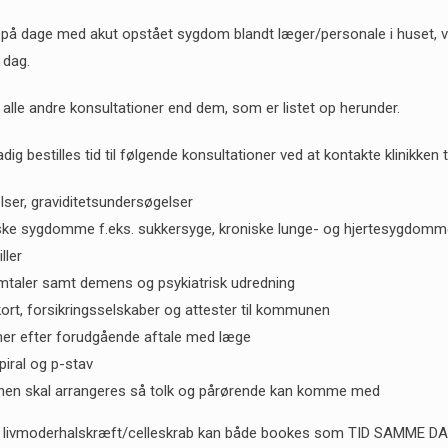
 på dage med akut opstået sygdom blandt læger/personale i huset, ved 
 dag.
lle andre konsultationer end dem, som er listet op herunder.
dig bestilles tid til følgende konsultationer ved at kontakte klinikken 
ser, graviditetsundersøgelser
ske sygdomme f.eks. sukkersyge, kroniske lunge- og hjertesygdomme, o
ller
mtaler samt demens og psykiatrisk udredning
ekort, forsikringsselskaber og attester til kommunen
ner efter forudgående aftale med læge
iral og p-stav
onen skal arrangeres så tolk og pårørende kan komme med
for livmoderhalskræft/celleskrab kan både bookes som TID SAMME DAG 