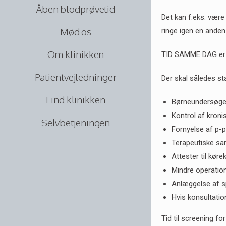
Åben blodprøvetid
Det kan f.eks. være
Mød os
ringe igen en anden
Om klinikken
TID SAMME DAG er a
Patientvejledninger
Der skal således sta
Find klinikken
Børneundersøgel
Kontrol af kroni
Selvbetjeningen
Fornyelse af p-pi
Terapeutiske sa
Attester til kør
Mindre operatio
Anlæggelse af sp
Hvis konsultati
Tid til screening 