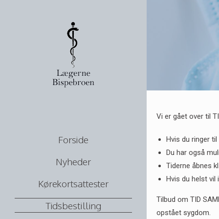
Vi er gået over til
Forside
Hvis du ringer ti
Du har også muli
Nyheder
Tiderne åbnes kl.
Hvis du helst vil
Kørekortsattester
Tilbud om TID SAMME
Tidsbestilling
opstået sygdom.