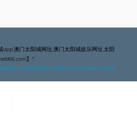
】太阳城app,澳门太阳城网址,澳门太阳城娱乐网址,太阳
66.com】"
阳城娱乐网址,太阳城博彩网站,太阳城事件,菲律宾太阳城公司,太阳城博彩平台【复制打